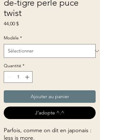
de-tigre perle puce
twist
Prix
44,00 $
Modèle
*
Quantité
*
Ajouter au panier
J'adopte ^.^
Parfois, comme on dit en japonais :
less is more.