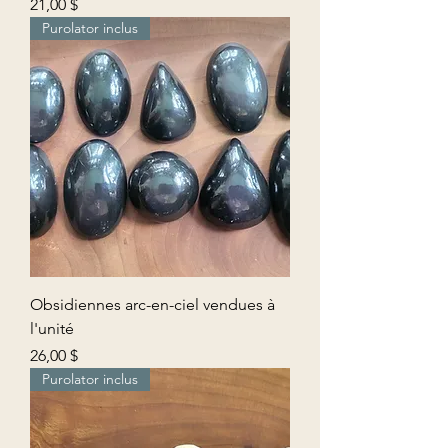
Prix
21,00 $
Purolator inclus
Obsidiennes arc-en-ciel vendues à
l'unité
Prix
26,00 $
Purolator inclus