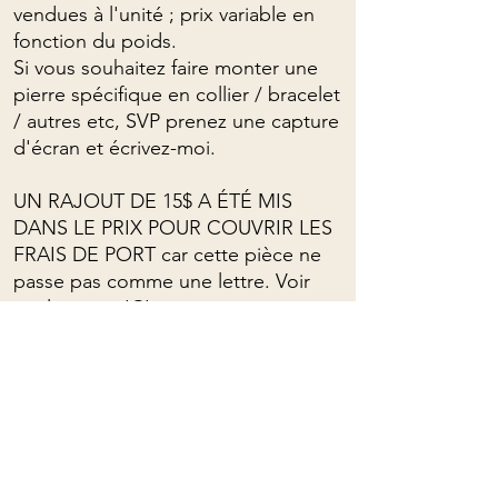
vendues à l'unité ; prix variable en
fonction du poids.
Si vous souhaitez faire monter une
pierre spécifique en collier / bracelet
/ autres etc, SVP prenez une capture
d'écran et écrivez-moi.
UN RAJOUT DE 15$ A ÉTÉ MIS
DANS LE PRIX POUR COUVRIR LES
FRAIS DE PORT car cette pièce ne
passe pas comme une lettre. Voir
explications
ICI.
Si l'ensemble de vos achats pour
UNE SEULE commande comprend
deux articles différents dont le prix
ajusté pour couvrir les frais de
Purolator, veuillez me contacter pour
faire rajuster le prix.