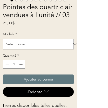
Pointes des quartz clair
vendues à l'unité // 03
Prix
21,00 $
Modèle
*
Quantité
*
Ajouter au panier
J'adopte ^.^
Pierres disponibles telles quelles,