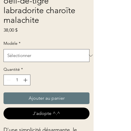
oeil-de-tigre
labradorite charoïte
malachite
Prix
38,00 $
Modèle
*
Quantité
*
Ajouter au panier
J'adopte ^.^
D'une simplicité désarmante, le