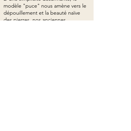
modèle "puce" nous amène vers le
dépouillement et la beauté naïve
des pierres, nos anciennes.
Pour commandes personnalisées,
veuillez me contacter : (presque)
tout est possible!
Longueurs de collier ajustables avec
passant coulissant.
Pour connaître les propriétés
spirituelles des pierres, on peut
cliquer
ICI
Mama Rose Quartz
Avec vous dans l'amour, depuis 2021