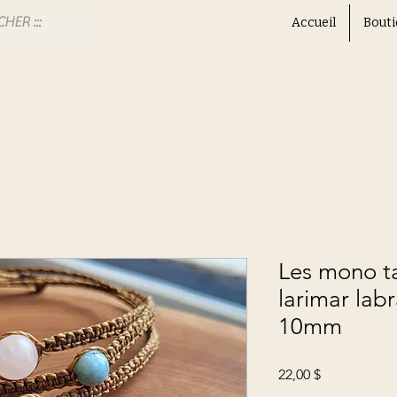
Accueil
Bouti
Les mono ta
larimar lab
10mm
Prix
22,00 $