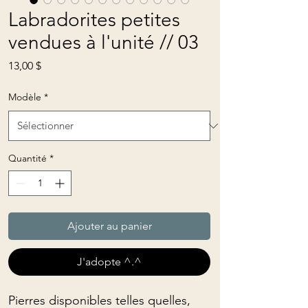
Labradorites petites
vendues à l'unité // 03
Prix
13,00 $
Modèle
*
Quantité
*
Ajouter au panier
J'adopte ^.^
Pierres disponibles telles quelles,