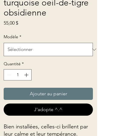
turquoise oeil-de-tigre
obsidienne
Prix
55,00 $
Modèle
*
Quantité
*
Ajouter au panier
J'adopte ^.^
Bien installées, celles-ci brillent par
leur calme et leur tempérance.