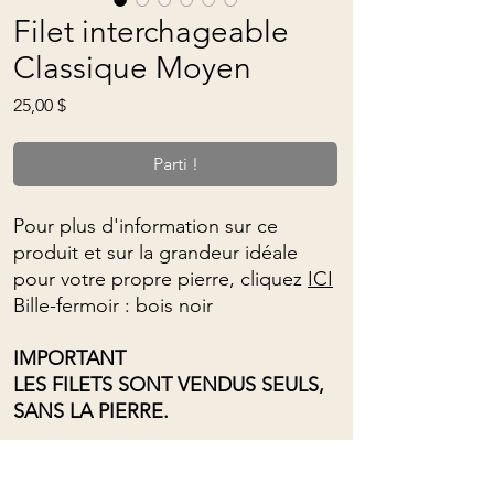
Filet interchageable
Classique Moyen
Prix
25,00 $
Parti !
Pour plus d'information sur ce
produit et sur la grandeur idéale
pour votre propre pierre, cliquez
ICI
Bille-fermoir : bois noir
IMPORTANT
LES FILETS SONT VENDUS SEULS,
SANS LA PIERRE.
Longueur ajustable allant du bas de
la poitrine à près du cou, à l'aide