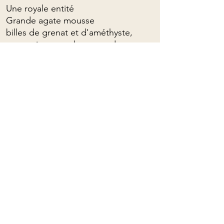
Une royale entité
Grande agate mousse
billes de grenat et d'améthyste,
respectivement dessus et dessous
Pour commandes personnalisées,
veuillez me contacter : (presque)
tout est possible!
Longueurs de collier ajustables avec
passant coulissant.
Pour connaître les propriétés
spirituelles des pierres, on peut
cliquer
ICI
Mama Rose Quartz