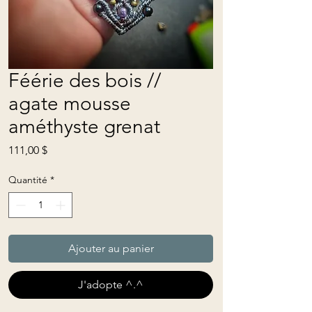
Féérie des bois //
agate mousse
améthyste grenat
Prix
111,00 $
Quantité
*
Ajouter au panier
J'adopte ^.^