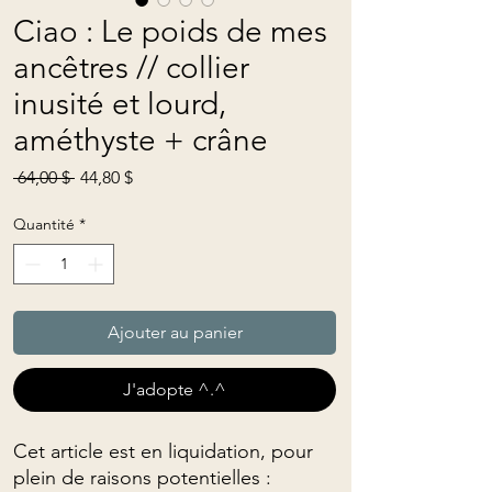
Ciao : Le poids de mes
ancêtres // collier
inusité et lourd,
améthyste + crâne
Prix
Prix
 64,00 $ 
44,80 $
original
promotionnel
Quantité
*
Ajouter au panier
J'adopte ^.^
Cet article est en liquidation, pour
plein de raisons potentielles :