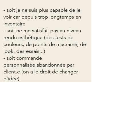
- soit je ne suis plus capable de le
voir car depuis trop longtemps en
inventaire
- soit ne me satisfait pas au niveau
rendu esthétique (des tests de
couleurs, de points de macramé, de
look, des essais...)
- soit commande
personnalisée abandonnée par
client.e (on a le droit de changer
d'idée)
- soit me rappelle une époque et
souvenirs que j'aimerais mettre
derrière moi
- soit je veux juste plus le voir!
MAIS CE QUI EST CERTAIN
c'est que c'est un article de qualité,