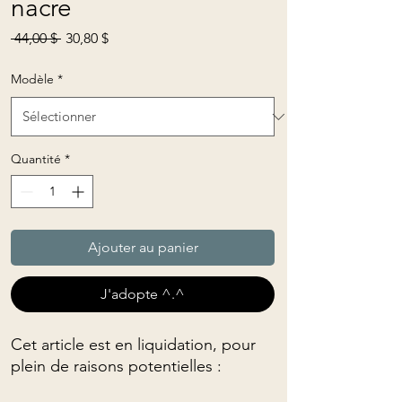
nacre
Prix
Prix
 44,00 $ 
30,80 $
original
promotionnel
Modèle
*
Quantité
*
Ajouter au panier
J'adopte ^.^
Cet article est en liquidation, pour
plein de raisons potentielles :