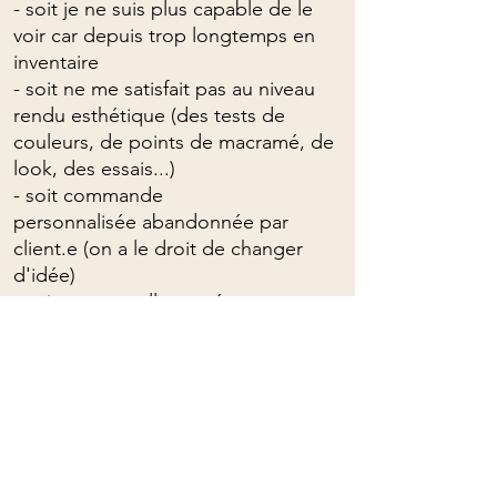
- soit je ne suis plus capable de le
voir car depuis trop longtemps en
inventaire
- soit ne me satisfait pas au niveau
rendu esthétique (des tests de
couleurs, de points de macramé, de
look, des essais...)
- soit commande
personnalisée abandonnée par
client.e (on a le droit de changer
d'idée)
- soit me rappelle une époque et
souvenirs que j'aimerais mettre
derrière moi
- soit je veux juste plus le voir!
MAIS CE QUI EST CERTAIN
c'est que c'est un article de qualité,
pleinement fonctionnel et qui ne