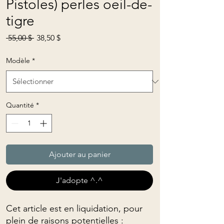
Pistoles) perles oeil-de-
tigre
Prix
Prix
 55,00 $ 
38,50 $
original
promotionnel
Modèle
*
Quantité
*
Ajouter au panier
J'adopte ^.^
Cet article est en liquidation, pour
plein de raisons potentielles :