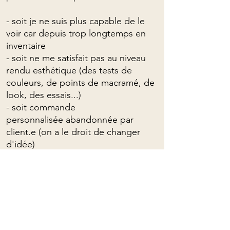
- soit je ne suis plus capable de le
voir car depuis trop longtemps en
inventaire
- soit ne me satisfait pas au niveau
rendu esthétique (des tests de
couleurs, de points de macramé, de
look, des essais...)
- soit commande
personnalisée abandonnée par
client.e (on a le droit de changer
d'idée)
- soit me rappelle une époque et
souvenirs que j'aimerais mettre
derrière moi
- soit je veux juste plus le voir!
MAIS CE QUI EST CERTAIN