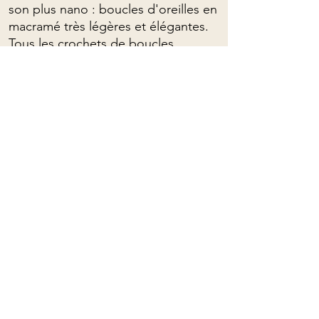
son plus nano : boucles d'oreilles en
macramé très légères et élégantes.
Tous les crochets de boucles
d'oreilles en argent sterling 925
Pour commandes personnalisées,
veuillez me contacter : (presque)
tout est possible!
Pour connaître les propriétés
spirituelles des pierres, on peut
cliquer
ICI
Mama Rose Quartz
Avec vous dans l'amour, depuis 2021
Bijoux pierres semi-précieuses talismans gemmes colliers bracelets boucles d'oreilles améthyste quartz spiritualité amulette Shawinigan Drummondville Montréal Aylmer Gatineau Sherbrooke