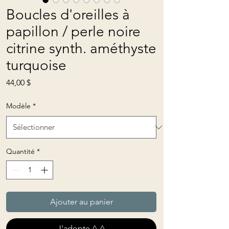
Boucles d'oreilles à
papillon / perle noire
citrine synth. améthyste
turquoise
Prix
44,00 $
Modèle
*
Quantité
*
Ajouter au panier
J'adopte ^.^