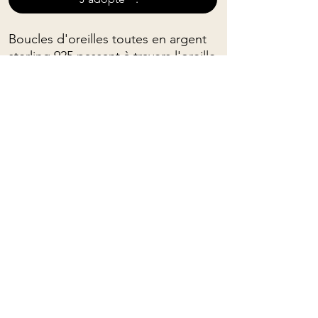
Boucles d'oreilles toutes en argent
sterling 925 passant à travers l'oreille
et s'attachant avec un papillon
(double-clic pour plus de sécurité).
Pour commandes personnalisées,
veuillez me contacter : (presque)
tout est possible!
Pour connaître les propriétés
spirituelles des pierres, on peut
cliquer
ICI
Mama Rose Quartz