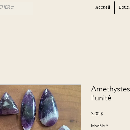
Accueil
Bouti
Améthystes
l'unité
Prix
3,00 $
Modèle
*