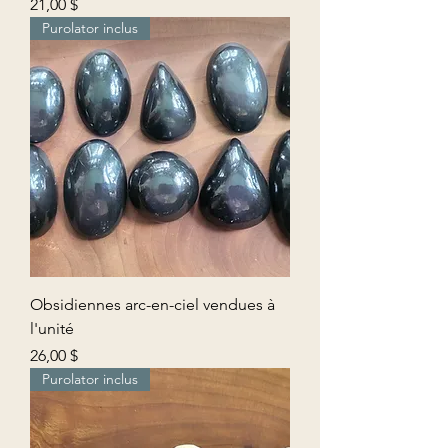
Prix
21,00 $
Purolator inclus
Obsidiennes arc-en-ciel vendues à
l'unité
Prix
26,00 $
Purolator inclus