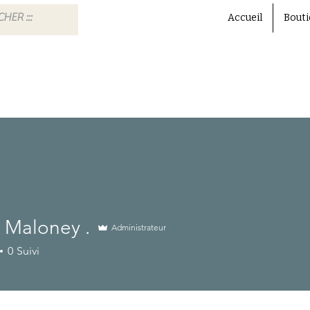
Accueil
Bouti
 Maloney .
Administrateur
0
Suivi
mbre! :D
+
4