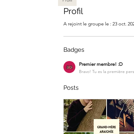
Profil
A rejoint le groupe le : 23 oct. 20
Badges
Premier membre! :D
Bravo! Tu es la première pers
Posts