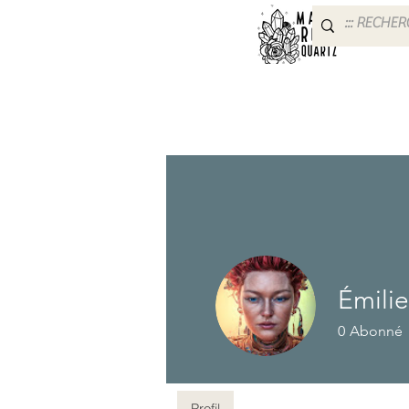
Émilie
0
Abonné
Premier me
Profil