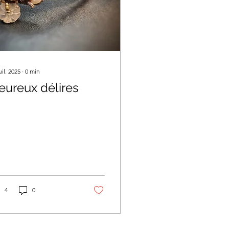
uil. 2025
∙
0
min
eureux délires
4
0