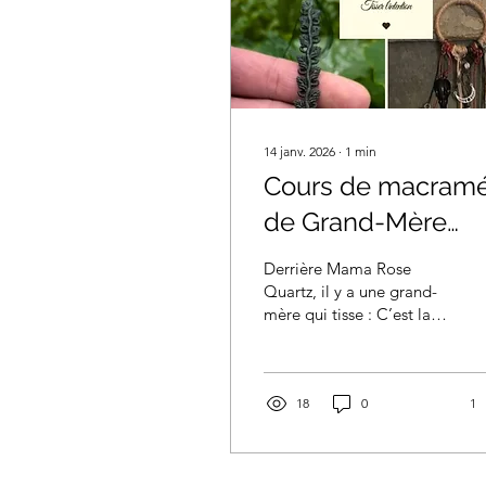
14 janv. 2026
∙
1
min
Cours de macram
de Grand-Mère
Araignée
Derrière Mama Rose
Quartz, il y a une grand-
mère qui tisse : C’est la
Grand-Mère Araignée 🕷️
C’est le nom que je
donne à mon volet
enseignement +
18
0
1
transmission! L’araignée
tisse tisse tisse, défait,
refait son ouvrage...