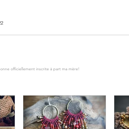
22
onne officiellement inscrite à part ma mère!