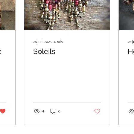
26 juil. 2025
∙
0
min
23 j
é
Soleils
H
4
0