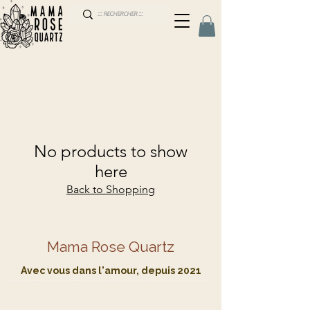
No products to show
here
Back to Shopping
Mama Rose Quartz
Avec vous dans l'amour, depuis 2021
Bijoux pierres semi-précieuses talismans gemmes colliers bracelets boucles d'oreilles améthyste quartz spiritualité amulette Shawinigan Drummondville Montréal Aylmer Gatineau Sherbrooke